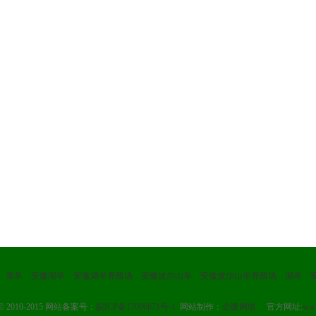
湖羊
安徽湖羊
安徽湖羊养殖场
安徽波尔山羊
安徽波尔山羊养殖场
湖羊
ht© 2010-2015 网站备案号：
皖ICP备17006671号-1
网站制作：
企隆网络
官方网址:
www