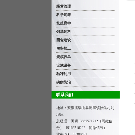
经营管理
科学饲养
繁殖育种
饲草饲料
圈舍建设
屠宰加工
规模养羊
设施设备
秸秆利用
疾病防治
联系我们
地址：安徽省砀山县周寨镇孙集村刘
坝庄
总经理：田耕
13665571712（同微信
号） 19166716222（同微信号）
业务QQ：85300481