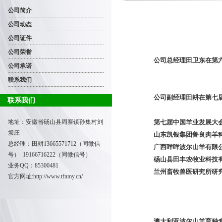
公司简介
公司动态
公司证件
公司荣誉
公司总经理田卫东在第
公司承诺
联系我们
公司副经理田耕在第七
联系我们
地址：安徽省砀山县周寨镇孙集村刘
第七届中国羊业发展大
坝庄
山东凯银集团鲁良肉羊科
总经理：田耕
13665571712（同微信
广西咩咩波尔山羊有限公
号） 19166716222（同微信号）
砀山县田丰农牧业科技有
业务QQ：85300481
兰州畜牧兽医研究所研究
官方网址:
http://www.tfnmy.cn/
澳大利亚波尔山羊育种