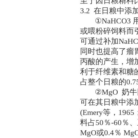
至于因日粮糈料
3.2 在日粮中添
①NaHCO3
或喂粉碎饲料而
可通过补加NaH
同时也提高了瘤
丙酸的产生，增加乙酸
利于纤维素和糖的
占整个日粮的0.7
②MgO 奶牛
可在其日粮中添加
(Emery等，1965
料占50％-60％
MgO或0.4％ 