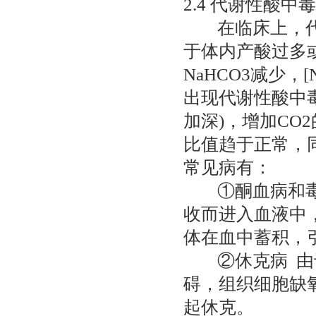
2.4 代谢性酸中毒
在临床上，代谢
于体内产酸过多
NaHCO3减少，[
出现代谢性酸中
加深)，增加CO2的
比值趋于正常，
常见病有：
①酮血病和毒血
收而进入血液中
体在血中蓄积，
②休克病 由于
碍，组织细胞缺
起休克。