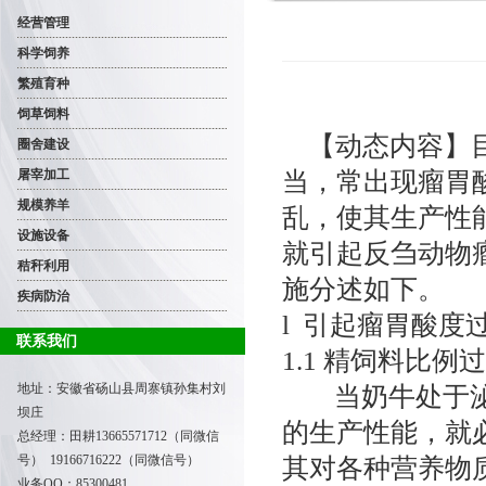
经营管理
科学饲养
繁殖育种
饲草饲料
【动态内容】目
圈舍建设
当，常出现瘤胃
屠宰加工
规模养羊
乱，使其生产性
设施设备
就引起反刍动物
秸秆利用
施分述如下。
疾病防治
l 引起瘤胃酸度
联系我们
1.1 精饲料比例
地址：安徽省砀山县周寨镇孙集村刘
当奶牛处于泌乳
坝庄
的生产性能，就
总经理：田耕
13665571712（同微信
号） 19166716222（同微信号）
其对各种营养物
业务QQ：85300481