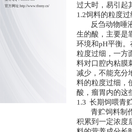
过大时，易引起
官方网址:
http://www.tfnmy.cn/
1.2饲料的粒度过
反刍动物唾液中
生的酸，主要是
环境和pH平衡
粒度过细，一方
料对口腔内粘膜
减少，不能充分
料的粒度过细，
酸，瘤胃内的这
1.3 长期饲喂青
青贮饲料制作原
积累到一定浓度
料的营养成分长