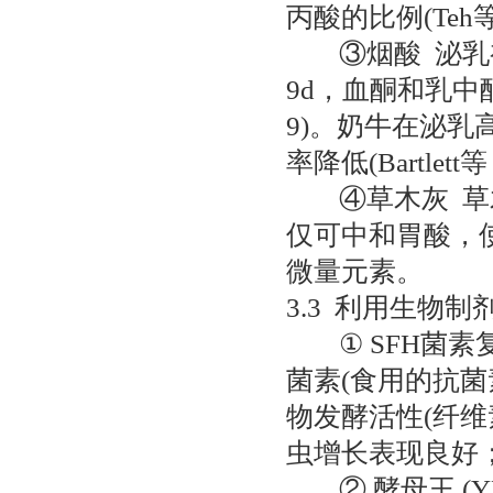
丙酸的比例(Teh等
③烟酸 泌乳初
9d，血酮和乳中酮体
9)。奶牛在泌乳
率降低(Bartlett
④草木灰 草木
仅可中和胃酸，
微量元素。
3.3 利用生物
① SFH菌素复
菌素(食用的抗
物发酵活性(纤维
虫增长表现良好；
② 酵母王 (YEA