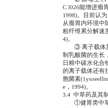
C l026能增进
1998)。目前
从瘤胃内环境中
粗纤维累分解速度，
4)。
③ 离子载体莫能菌
制乳酸菌的生长
日粮中碳水化合物的消
的离子载体还有拉沙里菌
胞菌素(1ysoeelli
e，1994)。
3.4 中草药及其
①健胃类中草药