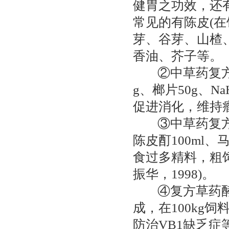
健胃之功效，还
常见的有陈皮(在
芽、谷芽、山楂
香油、芥子等。
②中草药复方制剂
g、榔片50g、N
促进消化，维持瘤
③中草药复方酊剂
陈皮酊100ml
食过多精料，粗
振华，1998)。
④复方草药酵母
成，在100kg
防治VB1缺乏症