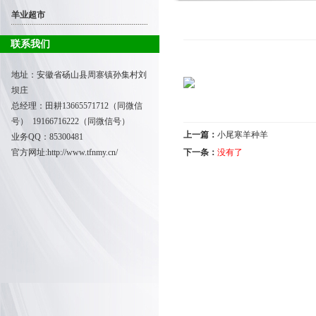
羊业超市
联系我们
地址：安徽省砀山县周寨镇孙集村刘
坝庄
总经理：田耕
13665571712（同微信
号） 19166716222（同微信号）
上一篇：
小尾寒羊种羊
业务QQ：85300481
官方网址:
http://www.tfnmy.cn/
下一条：
没有了