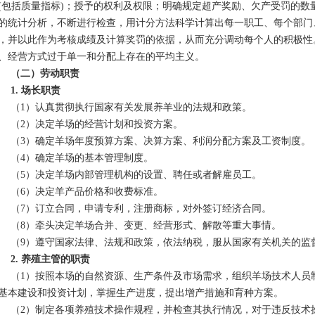
(包括质量指标)；授予的权利及权限；明确规定超产奖励、欠产受罚的数
的统计分析，不断进行检查，用计分方法科学计算出每一职工、每个部门
，并以此作为考核成绩及计算奖罚的依据，从而充分调动每个人的积极性
、经营方式过于单一和分配上存在的平均主义。
（二）劳动职责
1. 场长职责
1）认真贯彻执行国家有关发展养羊业的法规和政策。
2）决定羊场的经营计划和投资方案。
3）确定羊场年度预算方案、决算方案、利润分配方案及工资制度。
4）确定羊场的基本管理制度。
5）决定羊场内部管理机构的设置、聘任或者解雇员工。
6）决定羊产品价格和收费标准。
7）订立合同，申请专利，注册商标，对外签订经济合同。
8）牵头决定羊场合并、变更、经营形式、解散等重大事情。
9）遵守国家法律、法规和政策，依法纳税，服从国家有关机关的监
2. 养殖主管的职责
1）按照本场的自然资源、生产条件及市场需求，组织羊场技术人员制
基本建设和投资计划，掌握生产进度，提出增产措施和育种方案。
2）制定各项养殖技术操作规程，并检查其执行情况，对于违反技术操