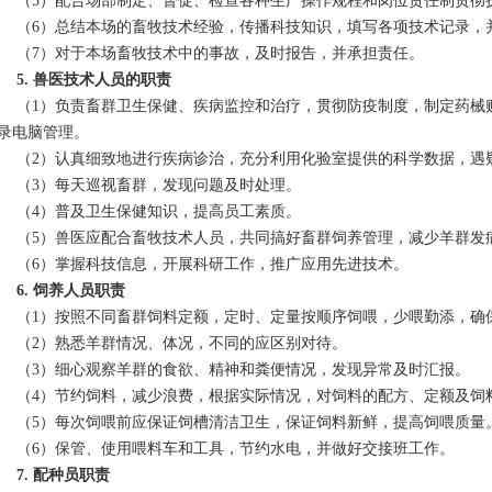
5）配合场部制定、督促、检查各种生产操作规程和岗位责任制贯彻
6）总结本场的畜牧技术经验，传播科技知识，填写各项技术记录，
7）对于本场畜牧技术中的事故，及时报告，并承担责任。
5. 兽医技术人员的职责
1）负责畜群卫生保健、疾病监控和治疗，贯彻防疫制度，制定药械购
录电脑管理。
2）认真细致地进行疾病诊治，充分利用化验室提供的科学数据，遇
3）每天巡视畜群，发现问题及时处理。
4）普及卫生保健知识，提高员工素质。
5）兽医应配合畜牧技术人员，共同搞好畜群饲养管理，减少羊群发
6）掌握科技信息，开展科研工作，推广应用先进技术。
6. 饲养人员职责
1）按照不同畜群饲料定额，定时、定量按顺序饲喂，少喂勤添，确
2）熟悉羊群情况、体况，不同的应区别对待。
3）细心观察羊群的食欲、精神和粪便情况，发现异常及时汇报。
4）节约饲料，减少浪费，根据实际情况，对饲料的配方、定额及饲
5）每次饲喂前应保证饲槽清洁卫生，保证饲料新鲜，提高饲喂质量
6）保管、使用喂料车和工具，节约水电，并做好交接班工作。
7. 配种员职责