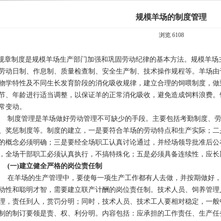
规模羊场的制度管理
浏览 6108
章制度是规模羊场生产部门加强和巩固劳动纪律的基本方法。规模羊场
劳动日制、作息制、质量检查制、安全生产制、技术操作规程等。羊场由
物学特性及不同生长发育阶段的消化吸收规律，建立合理的饲喂制度，做
节、年龄进行适当调整，以保证羊的正常消化吸收，避免造成饲料浪费。
常变动。
度管理是羊场做好劳动管理不可缺少的手段。主要包括考勤制度、劳
、奖惩制度等。制度的建立，一是要符合羊场的劳动特点和生产实际；二
的概念必须明确；三是要经全场职工认真讨论通过，并经场领导批准后公
，全场干部职工必须认真执行，不搞特殊化；五是必须具备连续性，应长
(一)建立健全严格的岗位责任制
羊场的生产管理中，要使每一项生产工作都有人去做，并按期做好，
动性和聪明才智，需要建立联产计酬的岗位责任制。技术人员、饲养管理
理，责任到人，赏罚分明；同时，技术人员、技术工人要相对稳定，一般
制的制订要领是责、权、利分明。内容包括：应承担的工作责任、生产任