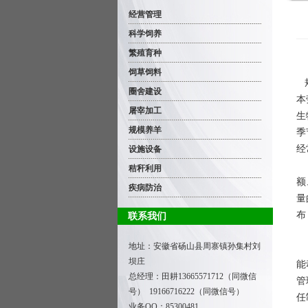
经营管理
科学饲养
繁殖育种
饲草饲料
规
圈舍建设
本
屠宰加工
生
规模养羊
季
经
设施设备
制
秸秆利用
额
疾病防治
量
布
联系我们
地址：安徽省砀山县周寨镇孙集村刘
在
坝庄
能
总经理：田耕
13665571712（同微信
管
号） 19166716222（同微信号）
任
业务QQ：85300481