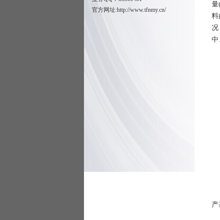
量
官方网址:
http://www.tfnmy.cn/
料
况
中
（
（
（
（
（
（
（
（
（
（
产
（