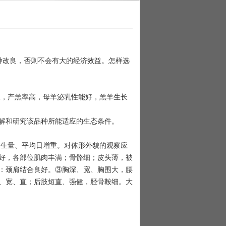
种改良，否则不会有大的经济效益。怎样选
，产羔率高，母羊泌乳性能好，羔羊生长
解和研究该品种所能适应的生态条件。
生量、平均日增重。对体形外貌的观察应
好，各部位肌肉丰满；骨骼细；皮头薄，被
：颈肩结合良好。③胸深、宽、胸围大，腰
、宽、直；后肢短直、强健，胫骨鞍细。大