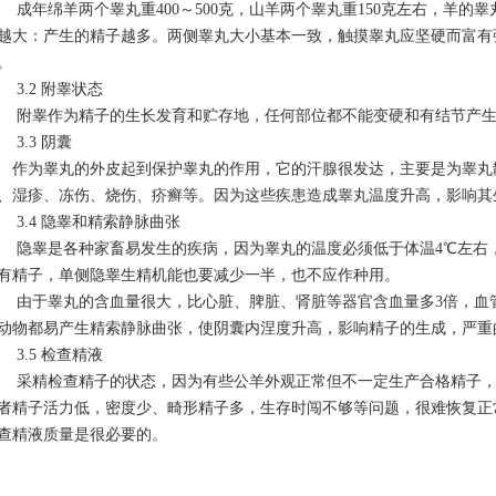
年绵羊两个睾丸重400～500克，山羊两个睾丸重150克左右，羊的睾丸
越大：产生的精子越多。两侧睾丸大小基本一致，触摸睾丸应坚硬而富有
。
.2 附睾状态
睾作为精子的生长发育和贮存地，任何部位都不能变硬和有结节产生
.3 阴囊
为睾丸的外皮起到保护睾丸的作用，它的汗腺很发达，主要是为睾丸
、湿疹、冻伤、烧伤、疥癣等。因为这些疾患造成睾丸温度升高，影响其
.4 隐睾和精索静脉曲张
睾是各种家畜易发生的疾病，因为睾丸的温度必须低于体温4℃左右，
有精子，单侧隐睾生精机能也要减少一半，也不应作种用。
于睾丸的含血量很大，比心脏、脾脏、肾脏等器官含血量多3倍，血管
动物都易产生精索静脉曲张，使阴囊内涅度升高，影响精子的生成，严重
.5 检查精液
精检查精子的状态，因为有些公羊外观正常但不一定生产合格精子，
者精子活力低，密度少、畸形精子多，生存时闯不够等问题，很难恢复正
查精液质量是很必要的。