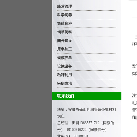
经营管理
科学饲养
繁殖育种
饲草饲料
目
圈舍建设
择
屠宰加工
规模养羊
首
发
设施设备
肉
秸秆利用
疾病防治
对
注
联系我们
毛
地址：安徽省砀山县周寨镇孙集村刘
背
坝庄
腿
总经理：田耕
13665571712（同微信
3
号） 19166716222（同微信号）
3
业务QQ：85300481