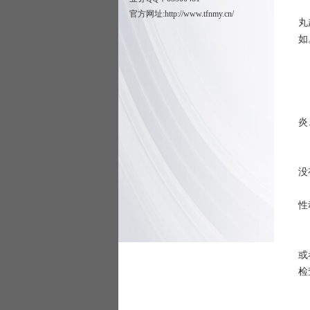
成
官方网址:
http://www.tfnmy.cn/
丸
如
3
附
3
作
炎
3
隐
没
由
性
3
采
或
检