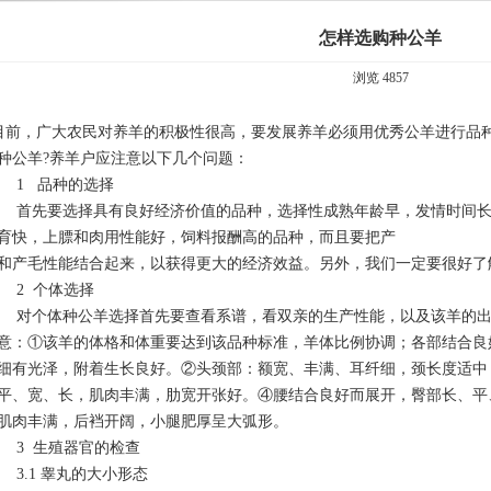
怎样选购种公羊
浏览 4857
前，广大农民对养羊的积极性很高，要发展养羊必须用优秀公羊进行品
种公羊?养羊户应注意以下几个问题：
1 品种的选择
先要选择具有良好经济价值的品种，选择性成熟年龄早，发情时间长
育快，上膘和肉用性能好，饲料报酬高的品种，而且要把产
和产毛性能结合起来，以获得更大的经济效益。另外，我们一定要很好了
2 个体选择
个体种公羊选择首先要查看系谱，看双亲的生产性能，以及该羊的出
意：①该羊的体格和体重要达到该品种标准，羊体比例协调；各部结合良
细有光泽，附着生长良好。②头颈部：额宽、丰满、耳纤细，颈长度适中
平、宽、长，肌肉丰满，肋宽开张好。④腰结合良好而展开，臀部长、平
肌肉丰满，后裆开阔，小腿肥厚呈大弧形。
 生殖器官的检查
.1 睾丸的大小形态